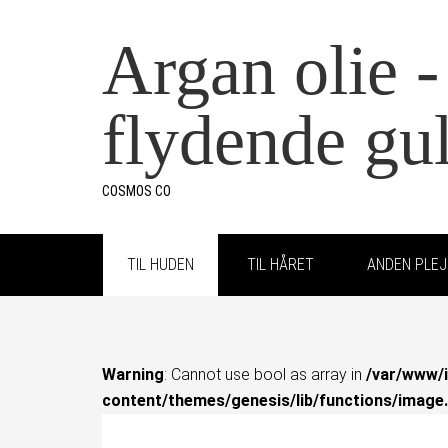
Argan olie 
flydende gu
COSMOS CO
TIL HUDEN
TIL HÅRET
ANDEN PLEJ
Warning
: Cannot use bool as array in
/var/www/i
content/themes/genesis/lib/functions/image