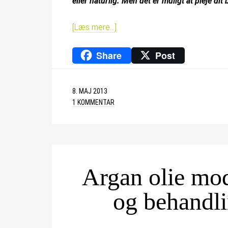
eller naturlig. Men det er muligt at pleje di
[Læs mere…]
Share
Post
8. MAJ 2013
1 KOMMENTAR
Argan olie mod
og behandli