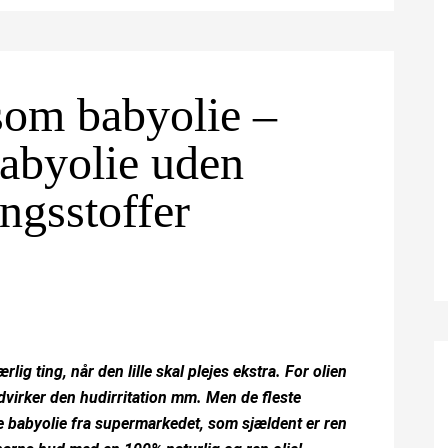
som babyolie –
babyolie uden
ingsstoffer
lig ting, når den lille skal plejes ekstra. For olien
dvirker den hudirritation mm. Men de fleste
 babyolie fra supermarkedet, som sjældent er ren