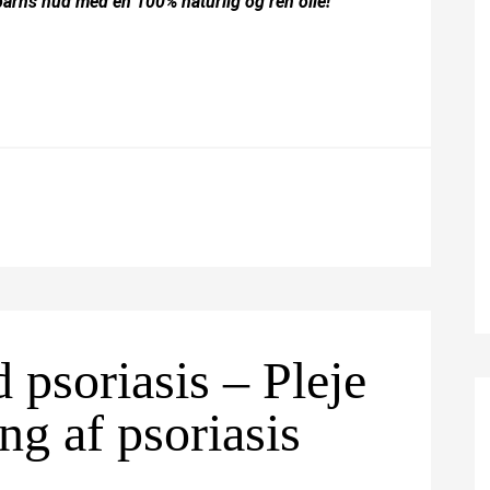
t barns hud med en 100% naturlig og ren olie!
 psoriasis – Pleje
ng af psoriasis