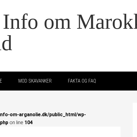
- Info om Marok
ld
E
MOD SKAVANKER
FAKTA OG FAQ
nfo-om-arganolie.dk/public_html/wp-
.php
on line
104